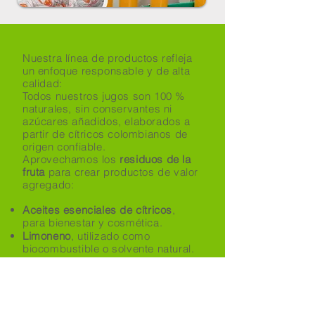
Nuestra línea de productos refleja
un enfoque responsable y de alta
calidad:
Todos nuestros jugos son 100 %
naturales, sin conservantes ni
azúcares añadidos, elaborados a
partir de cítricos colombianos de
origen confiable.
Aprovechamos los
residuos de la
fruta
para crear productos de valor
agregado:
Aceites esenciales de cítricos
,
para bienestar y cosmética.
Limoneno
, utilizado como
biocombustible o solvente natural.
Alimento para bovinos
, elaborado
a partir de cáscaras.
Biofertilizantes
, resultantes del
compostaje de residuos orgánicos.