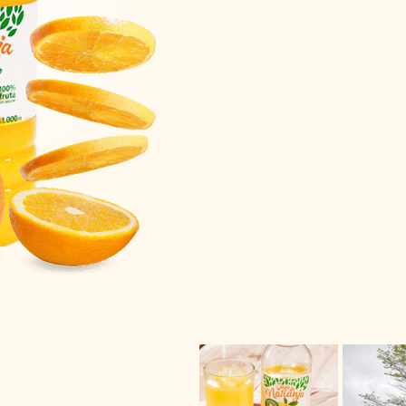
Sumérgete en la experie
saludable con el Jugo 
de
Frudelca
. Directame
fértiles campos de
cítri
jugo captura la esencia 
naranjas más frescas, 
cuidadosamente para of
calidad superior. Nos 
producir, envasar y com
sin la adición de conse
con el consumo de lo na
un estilo de vida saluda