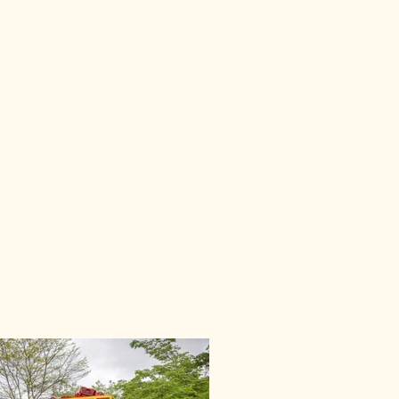
ncia más refrescante y
de Naranja 100% Natural
nte de los soleados y
cos de Antioquia
, nuestro
pura y vibrante de las
seleccionadas
recerte una bebida de
enorgullecemos de
ercializar
jugos naturales
rvantes
, comprometidos
tural y la
promoción de
ble.