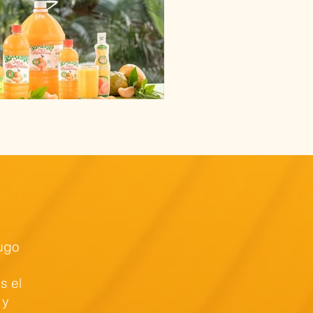
Jugo
s el
 y