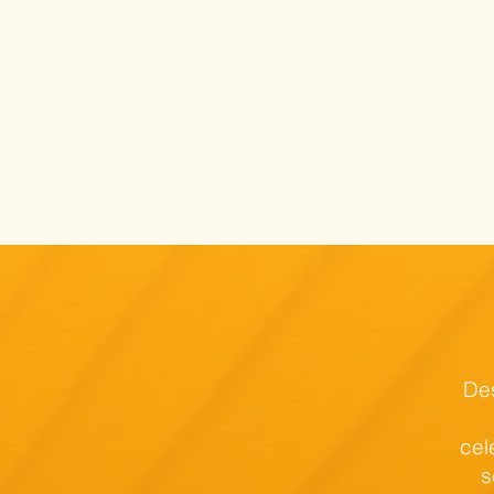
Des
cel
s