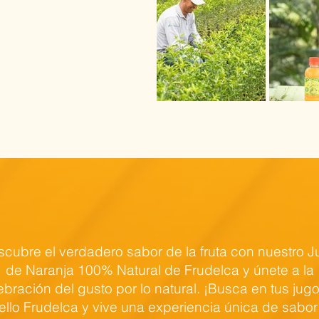
cubre el verdadero sabor de la fruta con nuestro 
de Naranja 100% Natural de Frudelca y únete a la
ebración del gusto por lo natural. ¡Busca en tus jugo
ello Frudelca y vive una experiencia única de sabor